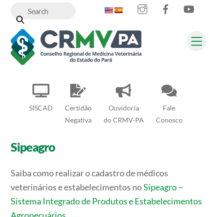
Instagram
Facebook
YouT
Skip
to
content
Me
SISCAD
Certidão
Ouvidoria
Fale
Negativa
do CRMV-PA
Conosco
Sipeagro
Saiba como realizar o cadastro de médicos
veterinários e estabelecimentos no
Sipeagro –
Sistema Integrado de Produtos e Estabelecimentos
Agropecuários.