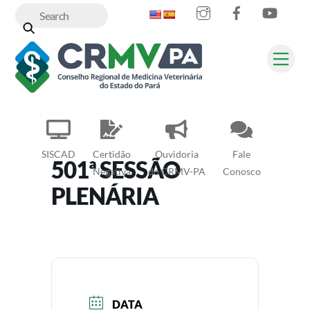
Instagram
Facebook
YouT
Skip
to
content
Me
SISCAD
Certidão
Ouvidoria
Fale
501ª SESSÃO
Negativa
do CRMV-PA
Conosco
PLENÁRIA
DATA