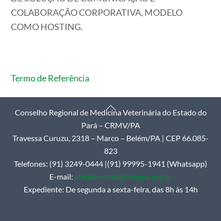
COLABORAÇÃO CORPORATIVA, MODELO
COMO HOSTING.
Termo de Referência
Back
Conselho Regional de Medicina Veterinária do Estado do
To
Pará – CRMV/PA
Top
Travessa Curuzu, 2318 – Marco – Belém/PA | CEP 66.085-
823
Telefones: (91) 3249-0444 |(91) 99995-1941 (Whatsapp)
E-mail:
atendimento@crmvpa.org.br
Expediente: De segunda a sexta-feira, das 8h às 14h