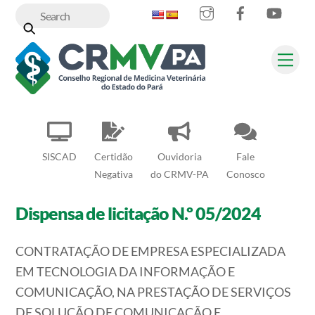
Instagram
Facebook
YouT
Skip
to
content
Me
SISCAD
Certidão
Ouvidoria
Fale
Negativa
do CRMV-PA
Conosco
Dispensa de licitação N.º 05/2024
CONTRATAÇÃO DE EMPRESA ESPECIALIZADA
EM TECNOLOGIA DA INFORMAÇÃO E
COMUNICAÇÃO, NA PRESTAÇÃO DE SERVIÇOS
DE SOLUÇÃO DE COMUNICAÇÃO E