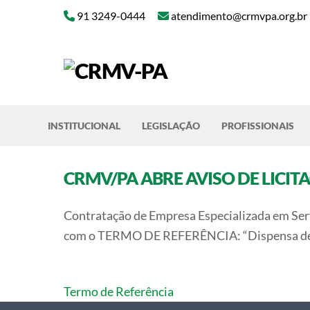
Skip
91 3249-0444
atendimento@crmvpa.org.br
to
content
INSTITUCIONAL
LEGISLAÇÃO
PROFISSIONAIS
CRMV/PA ABRE AVISO DE LICIT
Contratação de Empresa Especializada em Serv
com o TERMO DE REFERÊNCIA: “Dispensa de Lici
Termo de Referência