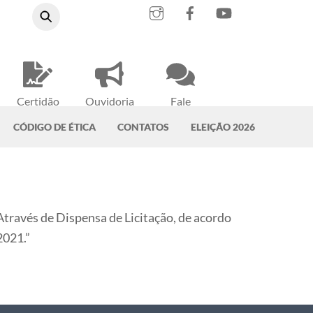
Instagram
Facebook
YouTube
Certidão
Ouvidoria
Fale
Negativa
do CRMV-PA
Conosco
CÓDIGO DE ÉTICA
CONTATOS
ELEIÇÃO 2026
través de Dispensa de Licitação, de acordo
2021.”